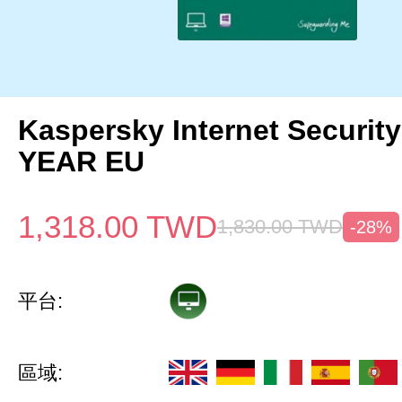
Kaspersky Internet Security
YEAR EU
1,318.00
TWD
1,830.00
TWD
-28%
平台:
區域: